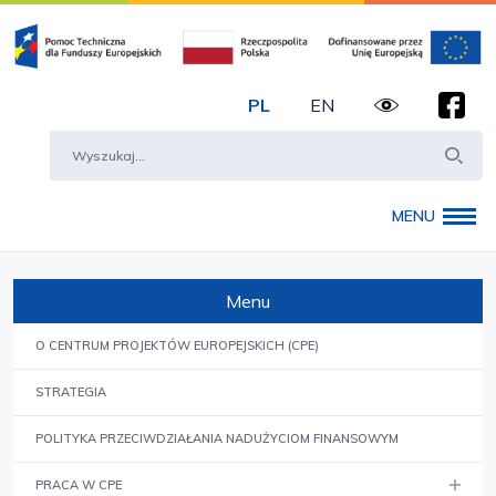
C
PL
EN
Facebo
Szukaj na stronie
Szuk
MENU
Menu
O CENTRUM PROJEKTÓW EUROPEJSKICH (CPE)
STRATEGIA
POLITYKA PRZECIWDZIAŁANIA NADUŻYCIOM FINANSOWYM
PRACA W CPE